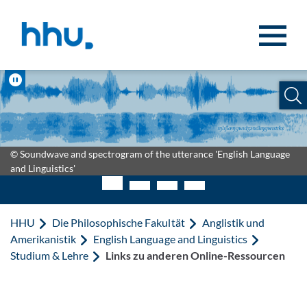
Zum Inhalt springen
Zur Suche springen
Pause
© Soundwave and spectrogram of the utterance 'English Language
and Linguistics'
HHU
Die Philosophische Fakultät
Anglistik und
Amerikanistik
English Language and Linguistics
Studium & Lehre
Links zu anderen Online-Ressourcen